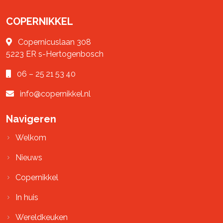
COPERNIKKEL
Copernicuslaan 308
5223 ER
s-Hertogenbosch
06 – 25 21 53 40
info@copernikkel.nl
Navigeren
Welkom
Nieuws
Copernikkel
In huis
Wereldkeuken