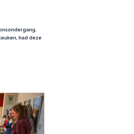
a zonsondergang.
dkeuken, had deze