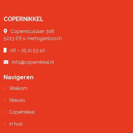
COPERNIKKEL
Copernicuslaan 308
5223 ER
s-Hertogenbosch
06 – 25 21 53 40
info@copernikkel.nl
Navigeren
Welkom
Nieuws
Copernikkel
In huis