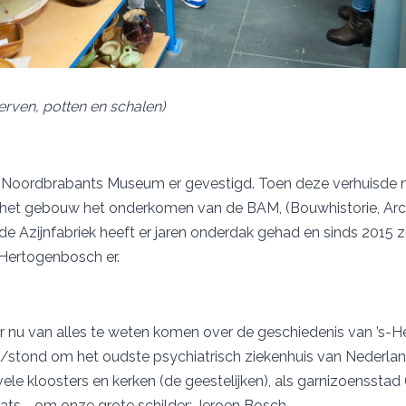
erven, potten en schalen)
 Noordbrabants Museum er gevestigd. Toen deze verhuisde 
 het gebouw het onderkomen van de BAM, (Bouwhistorie, Arc
 Azijnfabriek heeft er jaren onderdak gehad en sinds 2015 z
-Hertogenbosch er.
 nu van alles te weten komen over de geschiedenis van ’s-
/stond om het oudste psychiatrisch ziekenhuis van Nederland,
vele kloosters en kerken (de geestelijken), als garnizoensstad 
laats - om onze grote schilder: Jeroen Bosch.