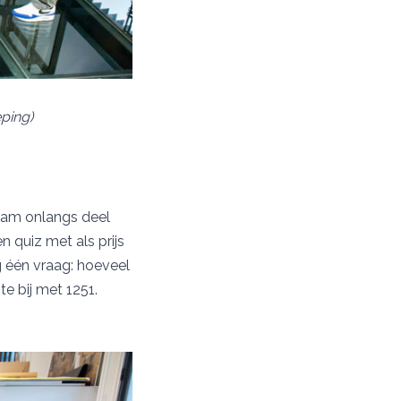
ping)
 nam onlangs deel
 quiz met als prijs
g één vraag: hoeveel
e bij met 1251.