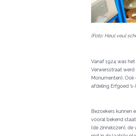
(Foto: Heul veul sch
Vanaf 1924 was het
Verwersstraat werd
Monumenten). Ook de
afdeling Erfgoed ’s
Bezoekers kunnen er
vooral bekend staat
(de zinnelozen), de 
niet in de laatste p