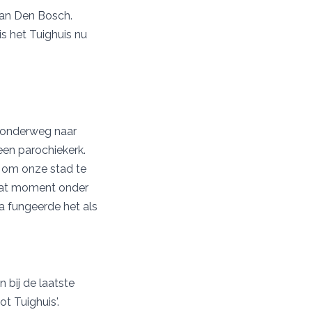
 van Den Bosch.
s het Tuighuis nu
s onderweg naar
een parochiekerk.
g om onze stad te
 dat moment onder
a fungeerde het als
 bij de laatste
t Tuighuis'.