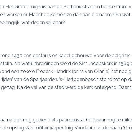
g in Het Groot Tuighuis aan de Bethaniëstraat in het centrum
en werken er. Maar hoe komen ze dan aan die naam? En wat i
nbelangrijk, wat deden wij daar?
d rond 1430 een gasthuis en kapel gebouwd voor de pelgrim
ella. Na wat uitbreidingen werd de Sint Jacobskerk in 1569 
vond een zekere Frederik Hendrik (prins van Oranje) het nodi
vrijden' van de Spanjaarden. ’s-Hertogenbosch stond tot op
 gezag. Na de val van de stad werd de kerk onteigend. Daarn
rna ook nog gediend als paardenstal (blijkbaar nog te ruiken
 de opslag van militair wapentuig. Vandaar dus de naam 'Groo