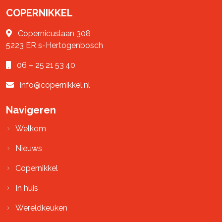
COPERNIKKEL
Copernicuslaan 308
5223 ER
s-Hertogenbosch
06 – 25 21 53 40
info@copernikkel.nl
Navigeren
Welkom
Nieuws
Copernikkel
In huis
Wereldkeuken