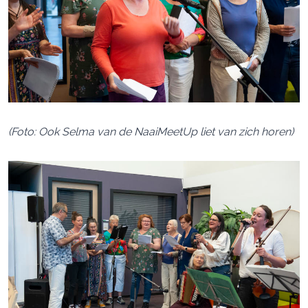
(Foto: Ook Selma van de NaaiMeetUp liet van zich horen)