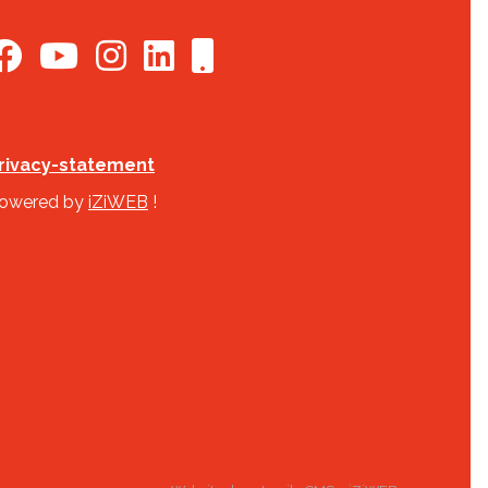
rivacy-statement
owered by
iZiWEB
!