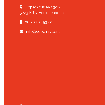
Copernicuslaan 308
5223 ER
s-Hertogenbosch
06 – 25 21 53 40
info@copernikkel.nl