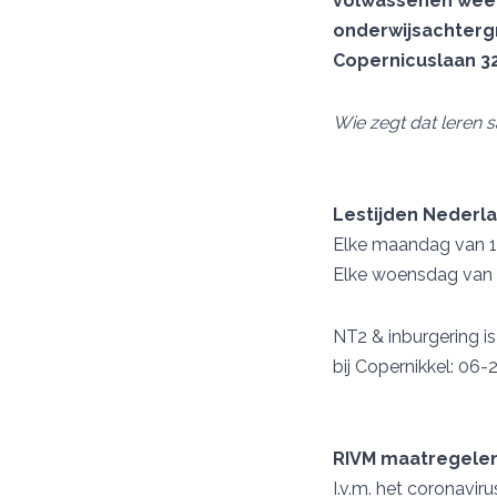
volwassenen weer 
onderwijsachtergr
Copernicuslaan 3
Wie zegt dat leren s
Lestijden Nederl
Elke maandag van 10
Elke woensdag van 1
NT2 & inburgering i
bij Copernikkel: 06
RIVM maatregele
I.v.m. het coronavir