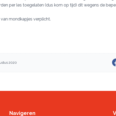
rden per les toegelaten (dus kom op tijd) dit wegens de bep
n van mondkapjes verplicht.
ustus 2020
Navigeren
V