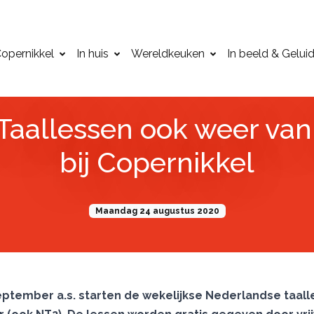
opernikkel
In huis
Wereldkeuken
In beeld & Gelui
Taallessen ook weer van 
bij Copernikkel
Maandag 24 augustus 2020
ptember a.s. starten de wekelijkse Nederlandse taall