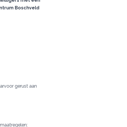
willigers met een
centrum Boschveld
aarvoor gerust aan
gsmaatregelen: