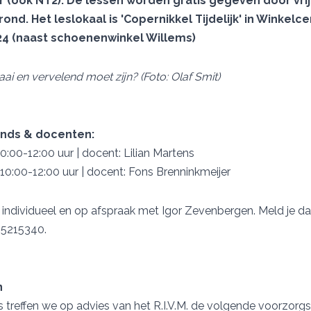
(ook NT2). De lessen worden gratis gegeven door vrij
ond. Het leslokaal is 'Copernikkel Tijdelijk' in Winkel
24 (naast schoenenwinkel Willems)
aai en vervelend moet zijn? (Foto: Olaf Smit)
ands & docenten:
:00-12:00 uur | docent: Lilian Martens
0:00-12:00 uur | docent: Fons Brenninkmeijer
s individueel en op afspraak met Igor Zevenbergen. Meld je d
-25215340.
n
us treffen we op advies van het R.I.V.M. de volgende voorzor