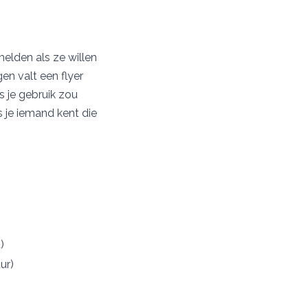
lden als ze willen
en valt een flyer
 je gebruik zou
 je iemand kent die
)
ur)