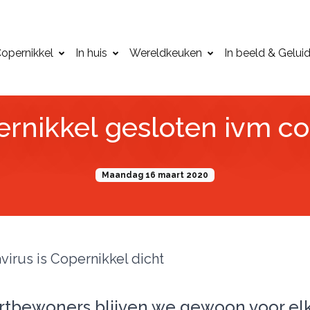
opernikkel
In huis
Wereldkeuken
In beeld & Gelui
rnikkel gesloten ivm c
Maandag 16 maart 2020
avirus is Copernikkel dicht
urtbewoners blijven we gewoon voor elk