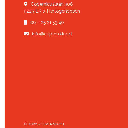
Copernicuslaan 308
5223 ER
s-Hertogenbosch
06 – 25 21 53 40
info@copernikkel.nl
© 2026 - COPERNIKKEL