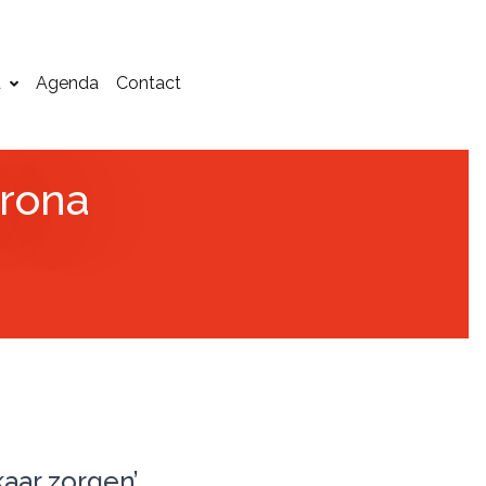
d
Agenda
Contact
orona
aar zorgen’