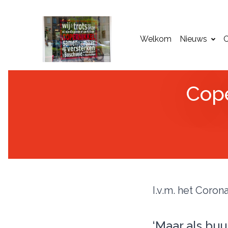
Welkom
Nieuws
C
Cope
I.v.m. het Coron
‘Maar als bu