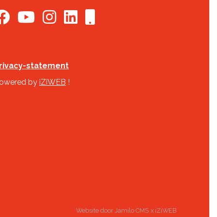
rivacy-statement
owered by
iZiWEB
!
Website door
Jamilo CMS
x
iZiWEB