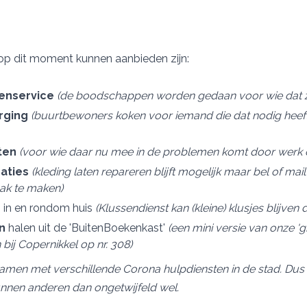
op dit moment kunnen aanbieden zijn:
enservice
(de boodschappen worden gedaan voor wie dat ze
rging
(buurtbewoners koken voor iemand die dat nodig heeft
ten
(voor wie daar nu mee in de problemen komt door werk 
aties
(kleding laten repareren blijft mogelijk maar bel of mai
ak te maken)
s
in en rondom huis
(Klussendienst kan (kleine) klusjes blijven 
n
halen uit de 'BuitenBoekenkast'
(een mini versie van onze 'g
 bij Copernikkel op nr. 308)
men met verschillende Corona hulpdiensten in de stad. Dus 
nnen anderen dan ongetwijfeld wel.