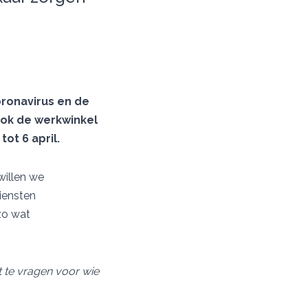
oronavirus en de
ook de werkwinkel
ot 6 april.
willen we
iensten
zo wat
t te vragen voor wie